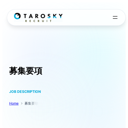
内
容
を
ス
キ
ッ
プ
募集要項
JOB DESCRIPTION
Home
募集要項