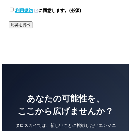
ォ
ト
リ
規
利用規約
に同意します。
(必須)
フ
オ
約
ォ
／
と
リ
GitHub
条
オ
／
件
／
制
(必
GitHub
作
須)
／
実
制
績
作
等
実
績
あなたの可能性を、
等
ここから広げませんか？
タロスカイでは、新しいことに挑戦したいエンジニ