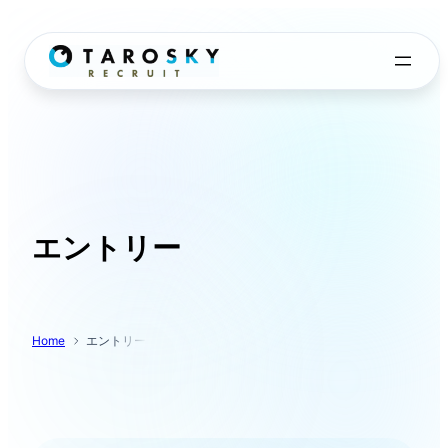
内
容
を
ス
キ
ッ
プ
エントリー
Home
エントリー