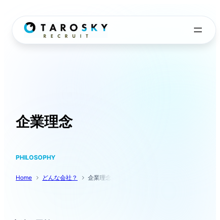
内
容
を
ス
キ
ッ
プ
企業理念
PHILOSOPHY
Home
どんな会社？
企業理念